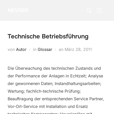
Zum
Suchen
NEVISIO
Inhalt
SEITEN
nach:
springen
Technische Betriebsführung
Veröffentlicht
von
Autor
in
Glossar
an
März 28, 2011
am
Die Überwachung des technischen Zustands und
der Performance der Anlagen in Echtzeit; Analyse
der gewonnenen Daten; Instandhaltungsarbeiten;
Wartung; fachlich-technische Prüfung;
Beauftragung der entsprechenden Service Partner,
Vor-Ort-Service mit Installation und Ersatz
technischer Komponenten; Havariepläne mit