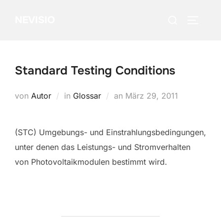
Zum
Suchen
NEVISIO
Inhalt
SEITEN
nach:
springen
Standard Testing Conditions
Veröffentlicht
von
Autor
in
Glossar
an
März 29, 2011
am
(STC) Umgebungs- und Einstrahlungsbedingungen,
unter denen das Leistungs- und Stromverhalten
von Photovoltaikmodulen bestimmt wird.