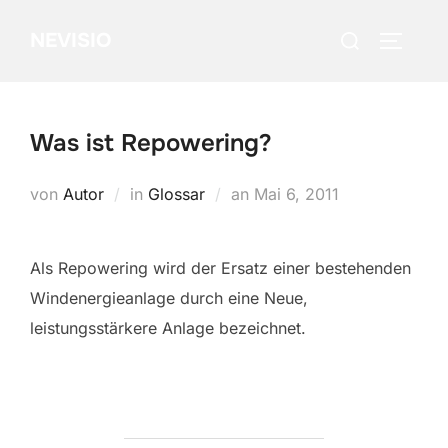
Zum
Suchen
NEVISIO
Inhalt
SEITEN
nach:
springen
Was ist Repowering?
Veröffentlicht
von
Autor
in
Glossar
an
Mai 6, 2011
am
Als Repowering wird der Ersatz einer bestehenden
Windenergieanlage durch eine Neue,
leistungsstärkere Anlage bezeichnet.