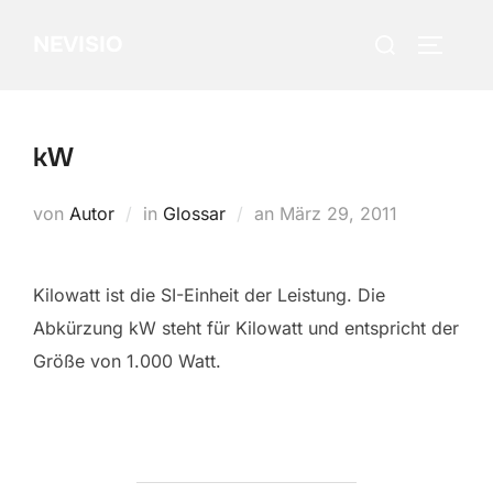
Zum
Suchen
NEVISIO
Inhalt
SEITEN
nach:
springen
kW
Veröffentlicht
von
Autor
in
Glossar
an
März 29, 2011
am
Kilowatt ist die SI-Einheit der Leistung. Die
Abkürzung kW steht für Kilowatt und entspricht der
Größe von 1.000 Watt.