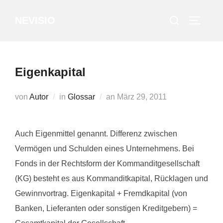
Zum
Suchen
NEVISIO
Inhalt
SEITEN
nach:
springen
Eigenkapital
Veröffentlicht
von
Autor
in
Glossar
an
März 29, 2011
am
Auch Eigenmittel genannt. Differenz zwischen
Vermögen und Schulden eines Unternehmens. Bei
Fonds in der Rechtsform der Kommanditgesellschaft
(KG) besteht es aus Kommanditkapital, Rücklagen und
Gewinnvortrag. Eigenkapital + Fremdkapital (von
Banken, Lieferanten oder sonstigen Kreditgebern) =