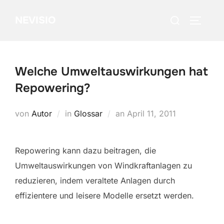
Zum
Suchen
NEVISIO
Inhalt
SEITEN
nach:
springen
Welche Umweltauswirkungen hat
Repowering?
Veröffentlicht
von
Autor
in
Glossar
an
April 11, 2011
am
Repowering kann dazu beitragen, die
Umweltauswirkungen von Windkraftanlagen zu
reduzieren, indem veraltete Anlagen durch
effizientere und leisere Modelle ersetzt werden.